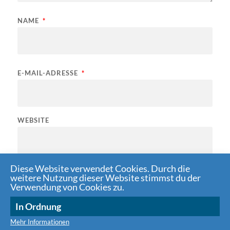
NAME
*
E-MAIL-ADRESSE
*
WEBSITE
Diese Website verwendet Cookies. Durch die
Name, E-Mail-Adresse und Website in diesem Browser für
weitere Nutzung dieser Website stimmst du der
meinen nächsten Kommentar speichern.
Verwendung von Cookies zu.
In Ordnung
Mehr Informationen