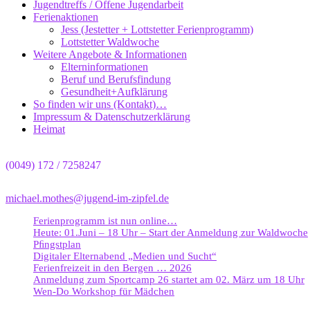
Jugendtreffs / Offene Jugendarbeit
Ferienaktionen
Jess (Jestetter + Lottstetter Ferienprogramm)
Lottstetter Waldwoche
Weitere Angebote & Informationen
Elterninformationen
Beruf und Berufsfindung
Gesundheit+Aufklärung
So finden wir uns (Kontakt)…
Impressum & Datenschutzerklärung
Heimat
(0049) 172 / 7258247
michael.mothes@jugend-im-zipfel.de
Ferienprogramm ist nun online…
Heute: 01.Juni – 18 Uhr – Start der Anmeldung zur Waldwoche
Pﬁngstplan
Digitaler Elternabend „Medien und Sucht“
Ferienfreizeit in den Bergen … 2026
Anmeldung zum Sportcamp 26 startet am 02. März um 18 Uhr
Wen-Do Workshop für Mädchen